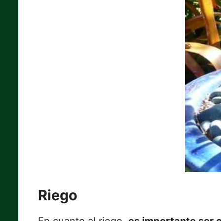
Riego
En cuanto al riego,
es importante ser c