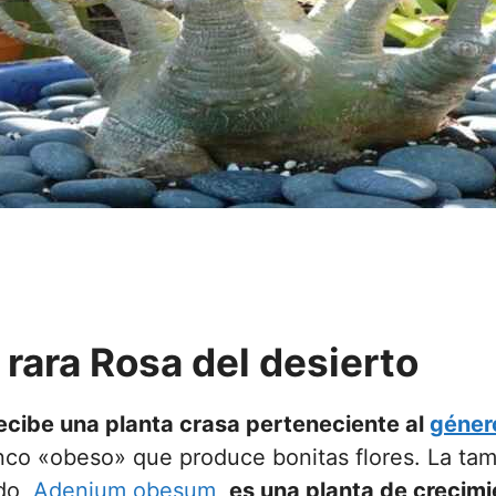
rara Rosa del desierto
cibe una planta crasa perteneciente al
géner
nco «obeso» que produce bonitas flores. La ta
do,
Adenium obesum
,
es una planta de crecimi