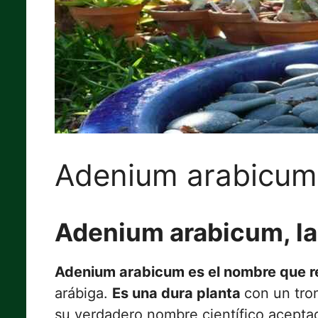
Adenium arabicum
Adenium arabicum, la 
Adenium arabicum es el nombre que re
arábiga.
Es una dura planta
con un tro
su verdadero nombre científico acepta