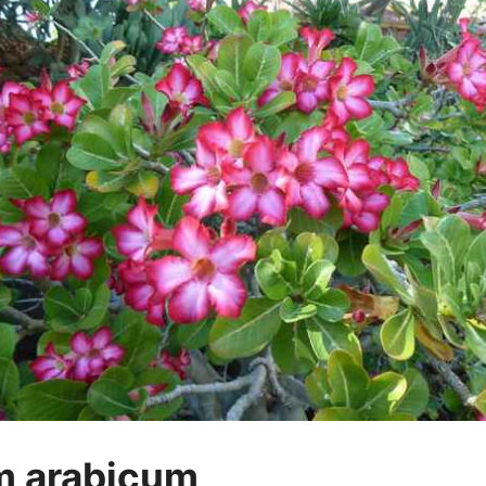
um
arabicum