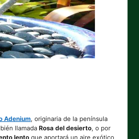
o Adenium
, originaria de la península
mbién llamada
Rosa del desierto
, o por
ento lento
que aportará un aire exótico