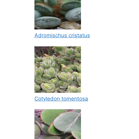
Adromischus cristatus
Cotyledon tomentosa