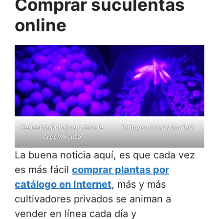
Comprar suculentas
online
Fenestraria bajo luz led de
Lithops under grow led
crecimiento
La buena noticia aquí, es que cada vez
es más fácil
comprar plantas por
catálogo en Internet
, más y más
cultivadores privados se animan a
vender en línea cada día y