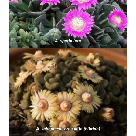
A. spathulata
A. schoonesii x rosulata (hibrido)