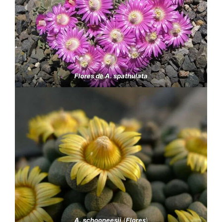
Flores de A. spathulata
A. schooneesii
(
Flores
)