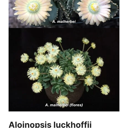
A. malherbei
A. malherbei (flores)
Aloinopsis luckhoffii