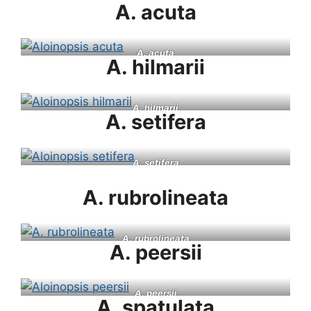
A. acuta
A. acuta
A. hilmarii
A. hilmarii
A. setifera
A. setifera
A. rubrolineata
A.
rubrolineata
A. peersii
A. peersii
A. spatulata