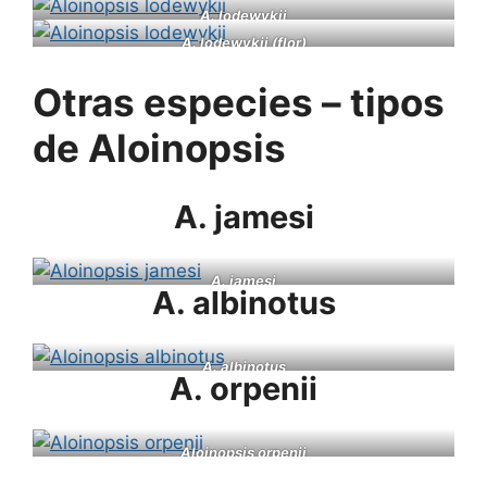
A. lodewykii
A. lodewykii (flor)
Otras especies – tipos
de Aloinopsis
A. jamesi
A. jamesi
A. albinotus
A. albinotus
A. orpenii
Aloinopsis orpenii