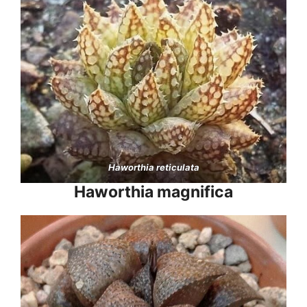
Haworthia reticulata
Haworthia magnifica