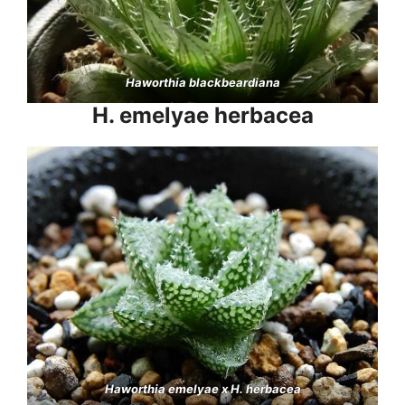
Haworthia blackbeardiana
H. emelyae herbacea
Haworthia emelyae x H. herbacea