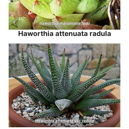
Haworthia marumiana redii
Haworthia attenuata radula
Haworthia attenuata var. radula