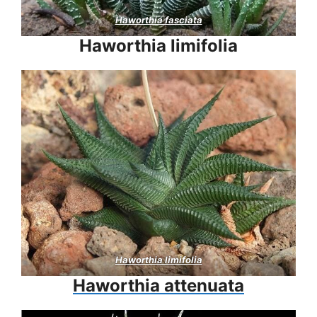
Haworthia fasciata
Haworthia limifolia
Haworthia limifolia
Haworthia attenuata