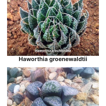
Haworthia arachnoidea
Haworthia groenewaldtii