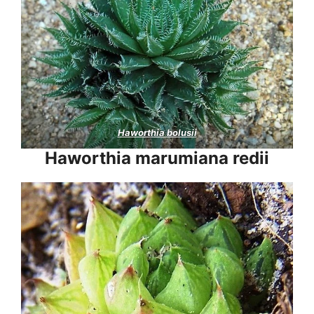
Haworthia bolusii
Haworthia marumiana redii