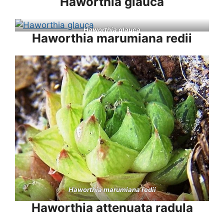
Haworthia glauca
Haworthia glauca
Haworthia marumiana redii
Haworthia marumiana redii
Haworthia attenuata radula