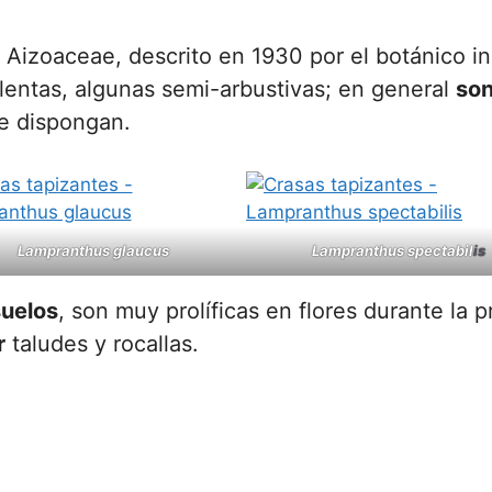
a Aizoaceae, descrito en 1930 por el botánico 
lentas, algunas semi-arbustivas; en general
son
ue dispongan.
Lampranthus glaucus
Lampranthus spectabil
is
suelos
, son muy prolíficas en flores durante la p
r
taludes y rocallas.