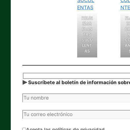
POLIN
P
IZAR
T
PLAN
C
TAS
SUCU
C
LENT
A
AS
⫸ Suscríbete al boletín de información sob
Acepta las políticas de privacidad