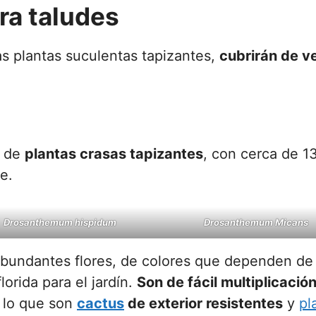
ra taludes
as plantas suculentas tapizantes,
cubrirán de v
o de
plantas crasas tapizantes
, con cerca de 1
e.
Drosanthemum hispidum
Drosanthemum Micans
abundantes flores, de colores que dependen de 
orida para el jardín.
Son de fácil multiplicaci
 lo que son
cactus
de exterior resistentes
y
pl