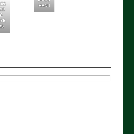
SEC
HANII
CID
S
SE
OS