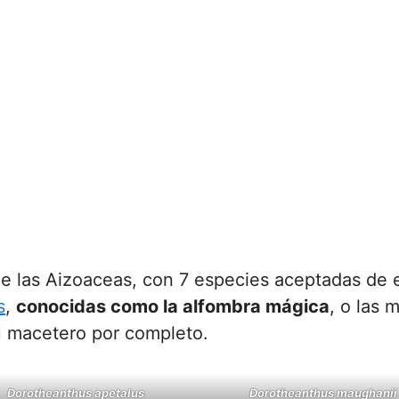
 de las Aizoaceas, con 7 especies aceptadas de e
s
,
conocidas como la alfombra mágica
, o las 
u macetero por completo.
Dorotheanthus apetalus
Dorotheanthus maughanii