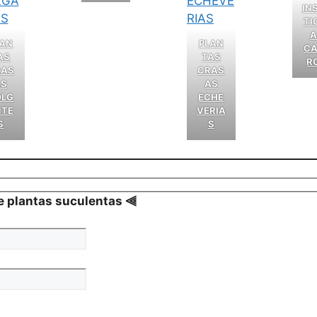
IN
TI
A
LAN
PLAN
CA
AS
TAS
R
RAS
CRAS
AS
AS
OLG
ECHE
NTE
VERIA
S
S
re plantas suculentas ⫷