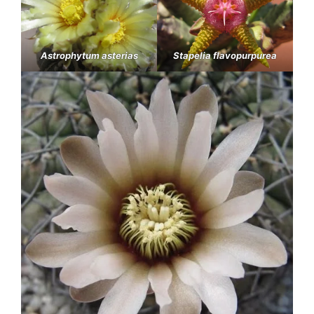
Astrophytum asterias
Stapelia flavopurpurea