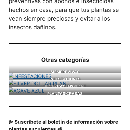
preventivas con abonos e insecticidas
hechos en casa, para que tus plantas se
vean siempre preciosas y evitar a los
insectos dañinos.
Otras categorías
SIEMPREVIVAS
INFESTACIONES
SILVER DOLLAR PLANT
CACTUS
PLANTAS CRASAS
AGAVE AZUL
⫸ Suscríbete al boletín de información sobre
plantas suculentas ⫷