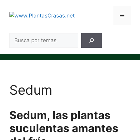
Saltar
al
Menú
contenido
Bus
Sedum
Sedum, las plantas
suculentas amantes